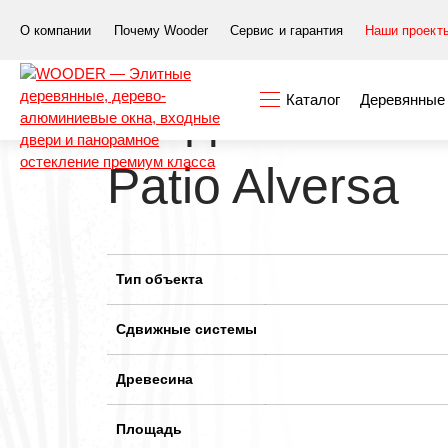
Элитные окна и двери
Наши проекты
Сдвижные си
О компании
Почему Wooder
Сервис и гарантия
Наши проект
Каталог
Деревянные 
Раздвижная с
Patio Alversa
Тип объекта
Сдвижные системы
Древесина
Площадь