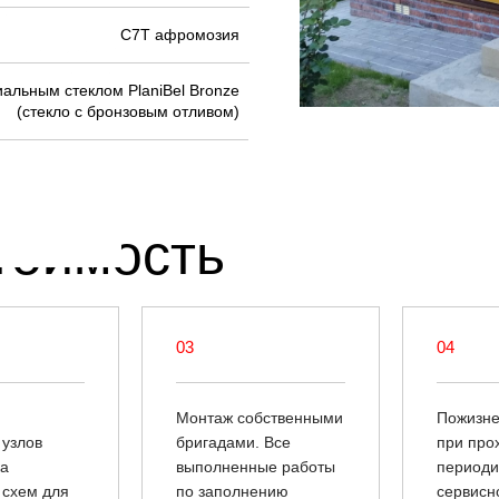
С7Т афромозия
иальным стеклом PlaniBel Bronze
(стекло с бронзовым отливом)
тоимость
03
04
Монтаж собственными
Пожизне
узлов
бригадами. Все
при про
ка
выполненные работы
периоди
 схем для
по заполнению
сервисн