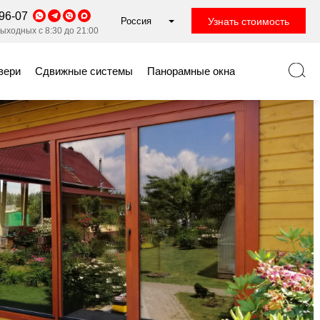
96-07
Россия
Узнать стоимость
ыходных с 8:30 до 21:00
вери
Сдвижные системы
Панорамные окна