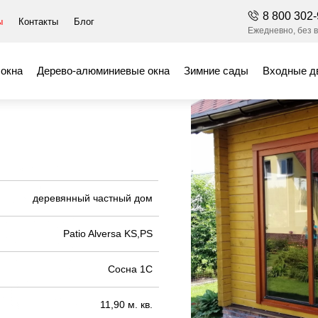
8 800 302-
стемы
Раздвижная система Patio Alversa
ы
Контакты
Блог
Ежедневно, без в
окна
Дерево-алюминиевые окна
Зимние сады
Входные д
истема
деревянный частный дом
Patio Alversa KS,PS
Сосна 1С
11,90 м. кв.